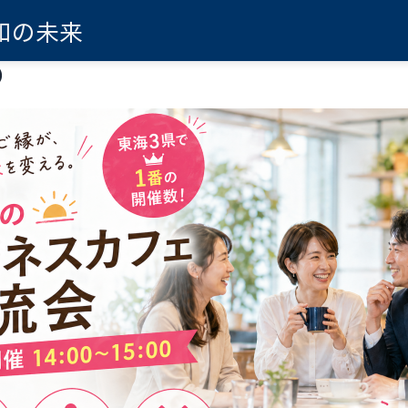
知の未来
）