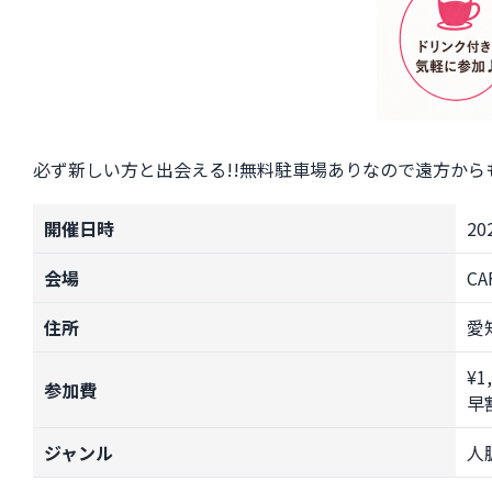
必ず新しい方と出会える!!無料駐車場ありなので遠方か
開催日時
20
会場
C
住所
愛
¥
参加費
早
ジャンル
人